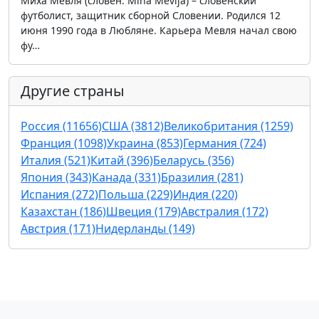
Миха Мевля (словен. Miha Mevlja) – словенский
футболист, защитник сборной Словении. Родился 12
июня 1990 года в Любляне. Карьера Мевля начал свою
фу…
Другие страны
Россия (11656)
США (3812)
Великобритания (1259)
Франция (1098)
Украина (853)
Германия (724)
Италия (521)
Китай (396)
Беларусь (356)
Япония (343)
Канада (331)
Бразилия (281)
Испания (272)
Польша (229)
Индия (220)
Казахстан (186)
Швеция (179)
Австралия (172)
Австрия (171)
Нидерланды (149)