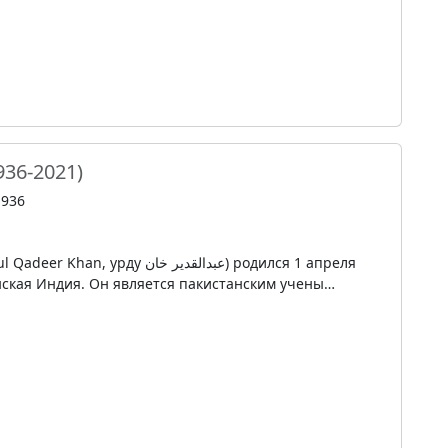
936-2021)
1936
у عبدالقدیر خان‎) родился 1 апреля
анская Индия. Он является пакистанским учены…