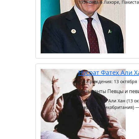
1951 года в Лахоре, Пакист
Нусрат Фатех Али Х
Дата рождения: 13 октября 
Музыканты
Певцы и пе
Нусрат Фатех Али Хан (13 о
Лондон, Великобритания) 