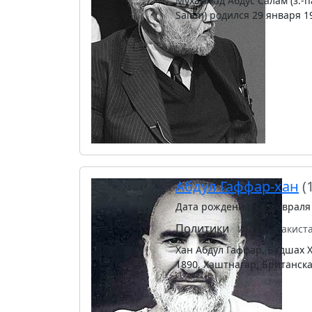
Мухаммад Абдус Салам (з.-пандж. и урду مد عبد السلام
Salam) родился 29 января 1
Абдул Гаффар-хан
(
Дата рождения: 06 февраля
Политики
Индия, Пакист
Хан Абдул Гаффар, Бадшах Хан, Бача Хан (урду ر خان
1890, Хаштнагар, Британск