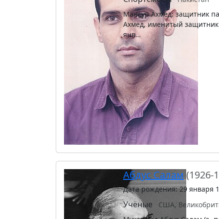
Мансур Ахмед: защитник па
Ахмед, именитый защитник 
янв…
Абдус Салам
(1926-
Дата рождения: 29 января 
Учёные
США, Великобрит