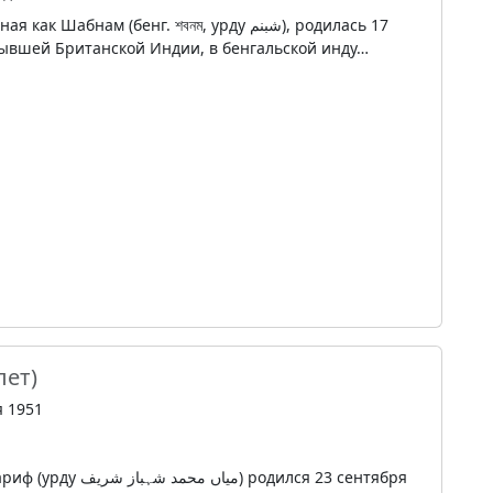
бнам (бенг. শবনম, урду شبنم‎), родилась 17
 бывшей Британской Индии, в бенгальской инду…
лет)
я 1951
) родился 23 сентября