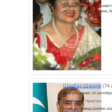
Джарна Басак, более известная как Ша
августа 1942 года в Дакке,
Шахбаз Шариф
(74 
Дата рождения: 23 сентябр
Политики
Пакистан
Миан Мухаммад Шахбаз Шариф (урду میاں محمد شہباز شریف‎