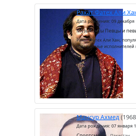
Рахат Фатех Али Ха
Дата рождения: 09 декабря
Музыканты
Певцы и пе
Рахат Фатех Али Хан, попул
года в семье исполнителей
Мансур Ахмед
(1968
Дата рождения: 07 января 
Спортсмены
Пакистан