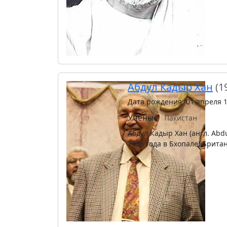
Абдул Кадыр Хан
(1
Дата рождения: 01 апреля 
Учёные
Пакистан
Абдул Кадыр Хан (англ. Abdul Qadeer Khan, урд
1936 года в Бхопале, Брит