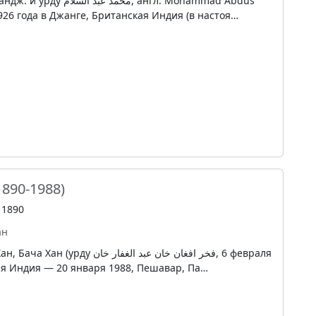
مح‎, англ. Mohammad Abdus
926 года в Джанге, Британская Индия (в настоя…
1890-1988)
 1890
ан
فخر افغان خان عبد الغفا‎, 6 февраля
ая Индия — 20 января 1988, Пешавар, Па…