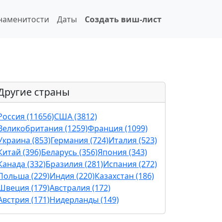
наменитости
Даты
Создать виш-лист
Другие страны
Россия (11656)
США (3812)
Великобритания (1259)
Франция (1099)
Украина (853)
Германия (724)
Италия (523)
Китай (396)
Беларусь (356)
Япония (343)
Канада (332)
Бразилия (281)
Испания (272)
Польша (229)
Индия (220)
Казахстан (186)
Швеция (179)
Австралия (172)
Австрия (171)
Нидерланды (149)