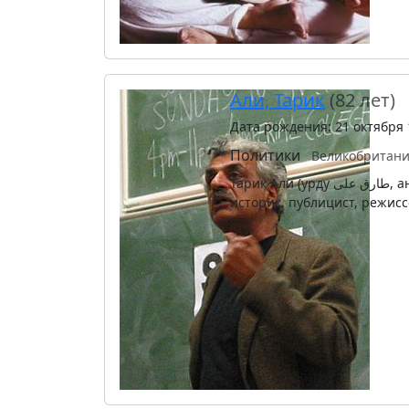
Али, Тарик
(82 лет)
Дата рождения: 21 октября 
Политики
Великобритани
Тарик Али (урду طارق علی‎, англ. Tariq Ali) — британско-пакистанский писатель,
историк, публицист, режис