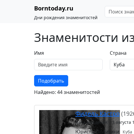
Borntoday.ru
Дни рождения знаменитостей
Знаменитости и
Имя
Страна
Подобрать
Найдено: 44 знаменитостей
Фидель Кастро
(192
Дата рождения: 13 августа 
Юристы
Политики
Куба