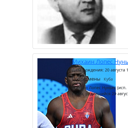
Михаин Лопес Нунь
Дата рождения: 20 августа 
Спортсмены
Куба
Михаин Лопес Нуньес (исп. 
стиля, родившийся 20 авгус