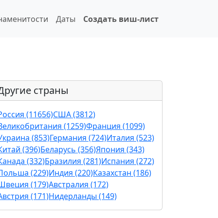
наменитости
Даты
Создать виш-лист
Другие страны
Россия (11656)
США (3812)
Великобритания (1259)
Франция (1099)
Украина (853)
Германия (724)
Италия (523)
Китай (396)
Беларусь (356)
Япония (343)
Канада (332)
Бразилия (281)
Испания (272)
Польша (229)
Индия (220)
Казахстан (186)
Швеция (179)
Австралия (172)
Австрия (171)
Нидерланды (149)