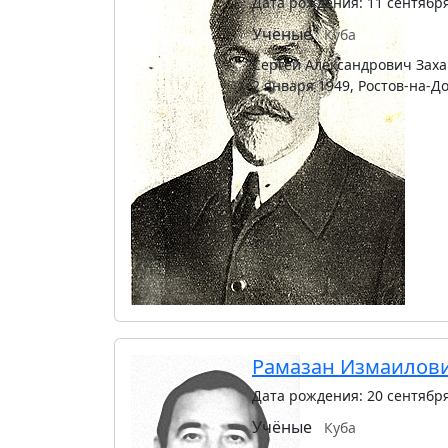
Дата рождения: 11 сентябр
Учёные
Куба
Сергей Александрович Заха
2 января 1949, Ростов-на-Д
Рамазан Измаилов
Дата рождения: 20 сентябр
Учёные
Куба