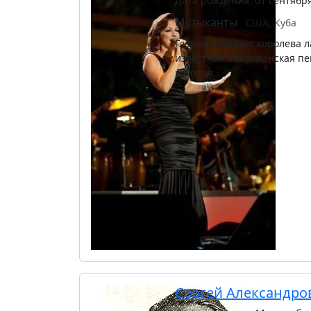
Дата рождения: 01 сентябр
Музыканты
США, Куба
Глория Эстефан: королева 
известная американская пе
которая…
Сергей Александро