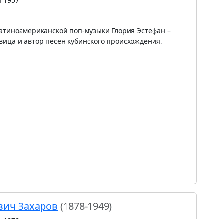
я 1957
латиноамериканской поп-музыки Глория Эстефан –
вица и автор песен кубинского происхождения,
вич Захаров
(1878-1949)