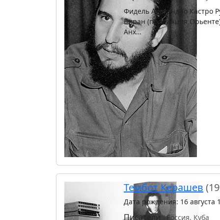
Фидель Алехандро Кастро Ру
Биран (провинция Орьенте)
Анх…
Тембот Керашев
(19
Дата рождения: 16 августа 
Писатели
Россия, Куба