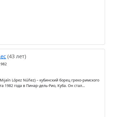
ес
(43 лет)
1982
Mijaín López Núñez) – кубинский борец греко-римского
та 1982 года в Пинар-дель-Рио, Куба. Он стал…