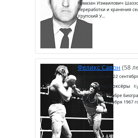
Рамазан Измаилович Шаззо
переработки и хранения се
Урупский У…
Феликс Савон
(58 л
Дата рождения: 22 сентябр
Спортсмены
Боксёры
К
Феликс Савон Фабре Биограф
родился 22 сентября 1967 г