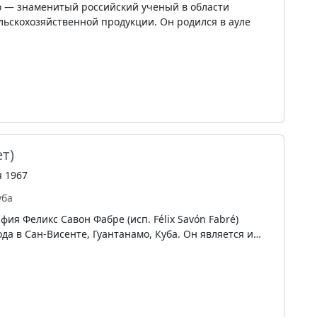
 — знаменитый российский ученый в области
льскохозяйственной продукции. Он родился в ауле
ет)
я 1967
уба
ия Феликс Савон Фабре (исп. Félix Savón Fabré)
ода в Сан-Висенте, Гуантанамо, Куба. Он является и…