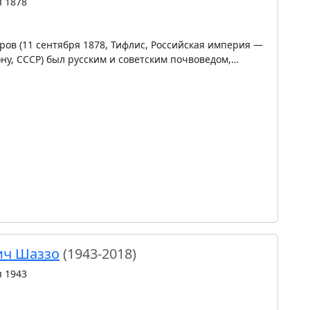
я 1878
ров (11 сентября 1878, Тифлис, Российская империя —
ону, СССР) был русским и советским почвоведом,…
ич Шаззо
(1943-2018)
я 1943