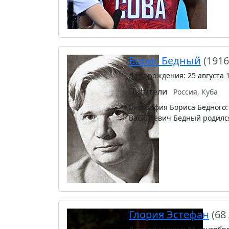
Борис Бедный
(1916
Дата рождения: 25 августа 
Писатели
Россия, Куба
Биография Бориса Бедного:
Васильевич Бедный родился 
Глория Эстефан
(68