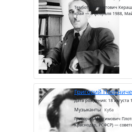
Тембот Магометович Кераше
край — 8 февраля 1988, Ма
п…
Григорий Плотнич
Дата рождения: 18 августа 
Музыканты
Куба
Григорий Максимович Плотни
Краснодар, РСФСР) — советс