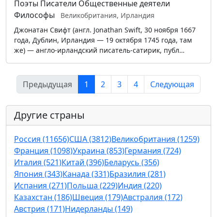
Поэты
Писатели
Общественные деятели
Философы
Великобритания, Ирландия
Джонатан Свифт (англ. Jonathan Swift, 30 ноября 1667
года, Дублин, Ирландия — 19 октября 1745 года, там
же) — англо-ирландский писатель-сатирик, публ…
Предыдущая
1
2
3
4
Следующая
Другие страны
Россия (11656)
США (3812)
Великобритания (1259)
Франция (1098)
Украина (853)
Германия (724)
Италия (521)
Китай (396)
Беларусь (356)
Япония (343)
Канада (331)
Бразилия (281)
Испания (271)
Польша (229)
Индия (220)
Казахстан (186)
Швеция (179)
Австралия (172)
Австрия (171)
Нидерланды (149)