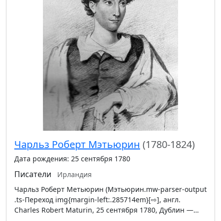
Чарльз Роберт Мэтьюрин
(1780-1824)
Дата рождения: 25 сентября 1780
Писатели
Ирландия
Чарльз Роберт Метьюрин (Мэтьюрин.mw-parser-output
.ts-Переход img{margin-left:.285714em}[⇨], англ.
Charles Robert Maturin, 25 сентября 1780, Дублин —…