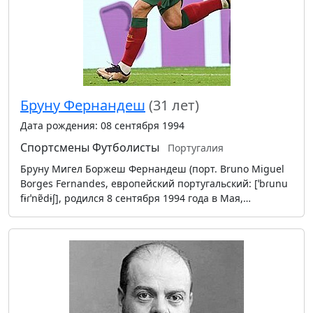
Бруну Фернандеш
(31 лет)
Дата рождения: 08 сентября 1994
Спортсмены
Футболисты
Португалия
Бруну Мигел Боржеш Фернандеш (порт. Bruno Miguel
Borges Fernandes, европейский португальский: [ˈbɾunu
fɨɾˈnɐ̃dɨʃ], родился 8 сентября 1994 года в Мая,…