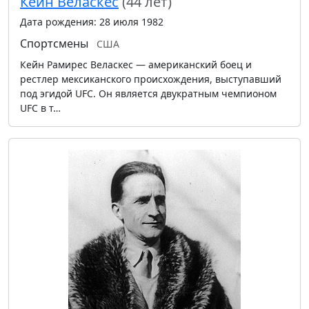
Кейн Веласкес
(44 лет)
Дата рождения: 28 июля 1982
Спортсмены
США
Кейн Рамирес Веласкес — американский боец и
рестлер мексиканского происхождения, выступавший
под эгидой UFC. Он является двукратным чемпионом
UFC в т…