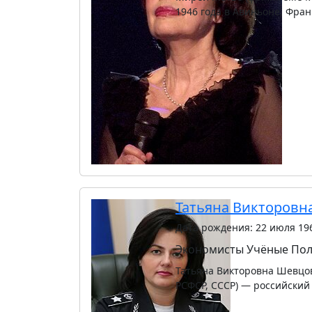
1946 года в Авиньоне, Фра
Татьяна Викторовн
Дата рождения: 22 июля 19
Экономисты
Учёные
Пол
Татьяна Викторовна Шевцова
РСФСР, СССР) — российский