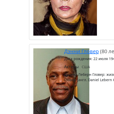
Дэнни Гловер
(80 ле
Дата рождения: 22 июля 19
Актёры
США
Дэниел Леберн Гловер: жиз
Гловер (англ. Daniel Lebern