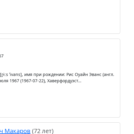
67
 [r̥ɨːs ˈivans], имя при рождении: Рис Оуайн Эванс (англ.
июля 1967 (1967-07-22), Хаверфордуэст…
ч Макаров
(72 лет)