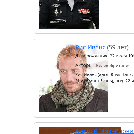
Рис Иванс
(59 лет)
Дата рождения: 22 июля 19
Актёры
Великобритания
Рис Иванс (англ. Rhys Ifans,
Rhys Owain Evans), род. 22 
Андрей Михайлови