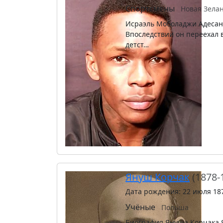
Спортсмены
Новая Зела
Исраэль Моболаджи Адесань
Впоследствии он переехал 
детст…
Януш Корчак
(1878-
Дата рождения: 22 июля 18
Учёные
Польша
Биография Януша Корчака Я