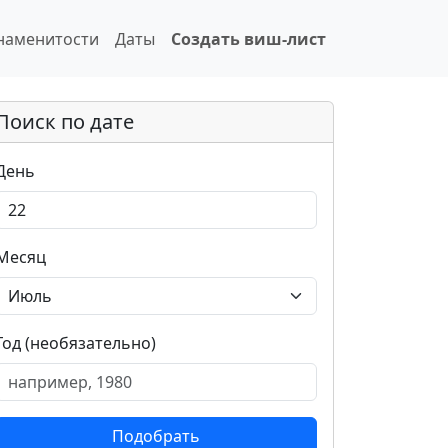
наменитости
Даты
Создать виш-лист
Поиск по дате
День
Месяц
Год (необязательно)
Подобрать