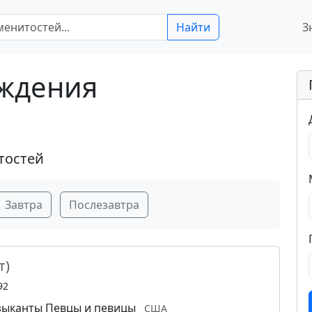
Найти
З
ождения
тостей
Завтра
Послезавтра
т)
92
зыканты
Певцы и певицы
США