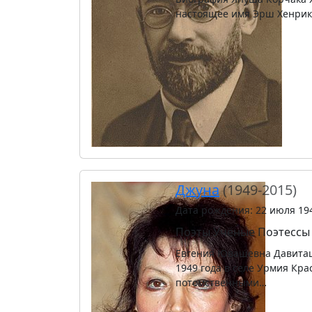
настоящее имя Эрш Хенрик 
Джуна
(1949-2015)
Дата рождения: 22 июля 19
Поэты
Учёные
Поэтессы
Евгения Ювашевна Давиташв
1949 года в селе Урмия Кр
потомственными…