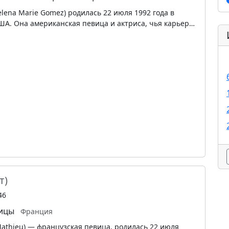
elena Marie Gomez) родилась 22 июля 1992 года в
США. Она американская певица и актриса, чья карьер…
т)
46
вицы
Франция
Mathieu) — французская певица, родилась 22 июля