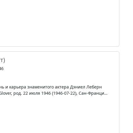
т)
46
нь и карьера знаменитого актера Дэниел Леберн
 Glover, род. 22 июля 1946 (1946-07-22), Сан-Франци…