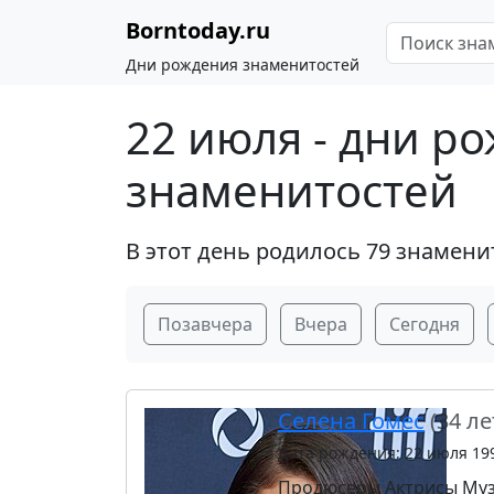
Borntoday.ru
Дни рождения знаменитостей
22 июля - дни р
знаменитостей
В этот день родилось 79 знамени
Позавчера
Вчера
Сегодня
Селена Гомес
(34 ле
Дата рождения: 22 июля 19
Продюсеры
Актрисы
Му