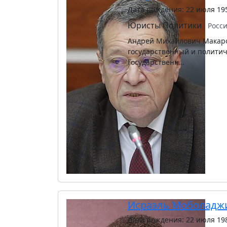
Дата рождения: 22 июля 19
Юристы
Политики
Росс
Андрей Михайлович Макаров
государственный и политич
Государственн…
Исраэль Моболадж
Дата рождения: 22 июля 19