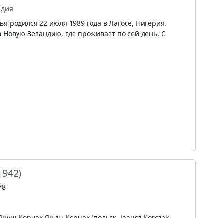
ндия
я родился 22 июля 1989 года в Лагосе, Нигерия.
в Новую Зеландию, где проживает по сей день. С
1942)
78
нуш Корчак Януш Корчак (польск. Janusz Korczak,