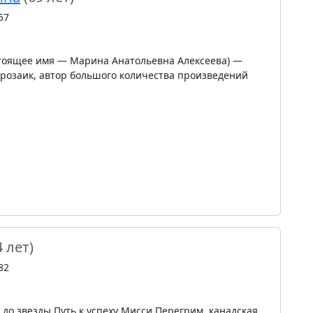
57
тоящее имя — Марина Анатольевна Алексеева) —
розаик, автор большого количества произведений
4 лет)
82
до звезды Путь к успеху Мисси Перегрим, канадская