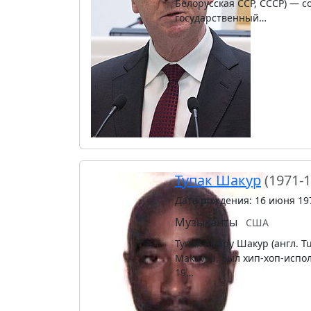
Белорусская ССР, СССР) — с
государственный…
Тупак Шакур
(1971-
Дата рождения: 16 июня 19
Музыканты
США
Тупак Амару Шакур (англ. T
Makaveli, был хип-хоп-исп
19…