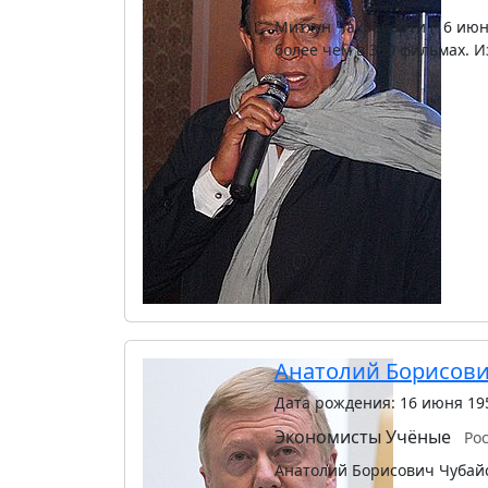
Митхун Чакраборти (16 июн
более чем в 350 фильмах. 
…
Анатолий Борисови
Дата рождения: 16 июня 19
Экономисты
Учёные
Ро
Анатолий Борисович Чубайс 