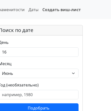
наменитости
Даты
Создать виш-лист
Поиск по дате
День
Месяц
Год (необязательно)
Подобрать