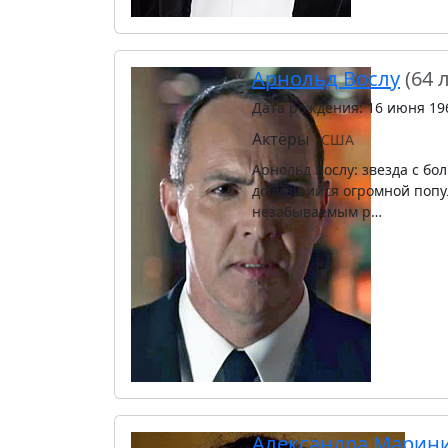
Арнольд Вослу
(64 
Дата рождения: 16 июня 19
Актёры
США
Арнольд Вослу: звезда с бо
добившийся огромной попу
незабываемым р…
Александра Марин