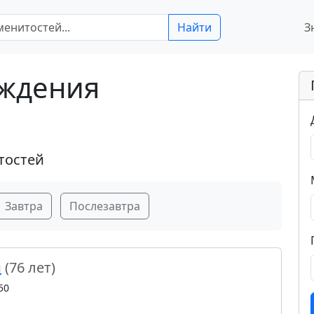
Найти
З
ождения
тостей
Завтра
Послезавтра
и
(76 лет)
50