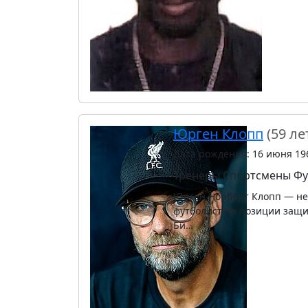
Юрген Клопп
(59 ле
Дата рождения: 16 июня 19
Тренеры
Спортсмены
Фу
Юрген Норберт Клопп — не
футболист на позиции защи
Би…