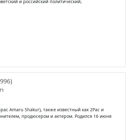
оветский и российский политический,
1996)
71
upac Amaru Shakur), также известный как 2Pac и
олнителем, продюсером и актером. Родился 16 июня