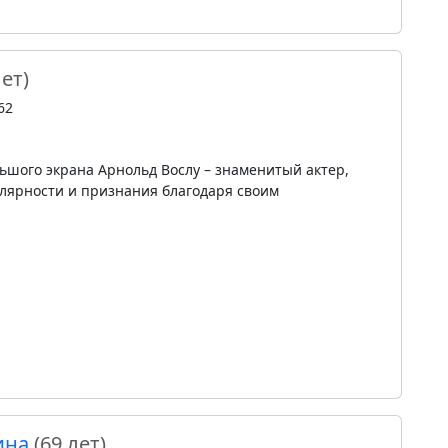
лет)
62
льшого экрана Арнольд Вослу – знаменитый актер,
лярности и признания благодаря своим
ина
(69 лет)