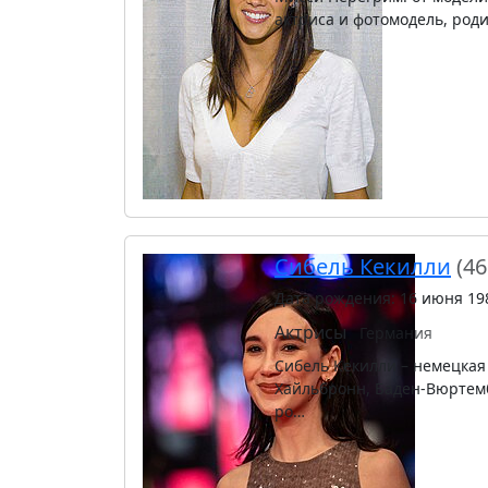
актриса и фотомодель, род
Сибель Кекилли
(46
Дата рождения: 16 июня 19
Актрисы
Германия
Сибель Кекилли – немецкая 
Хайльбронн, Баден-Вюртемб
ро…