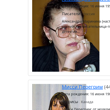
Дата рождения: 16 июня 19
Писатели
Россия
Александра Маринина (нас
российская писательница-п
детектив…
Мисси Перегрим
(4
Дата рождения: 16 июня 19
Актрисы
Канада
Мисси Перегрим: от модели 