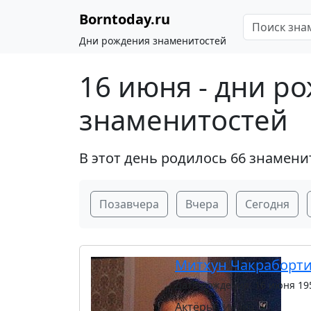
Borntoday.ru
Дни рождения знаменитостей
16 июня - дни р
знаменитостей
В этот день родилось 66 знамени
Позавчера
Вчера
Сегодня
Митхун Чакраборт
Дата рождения: 16 июня 19
Актёры
Индия