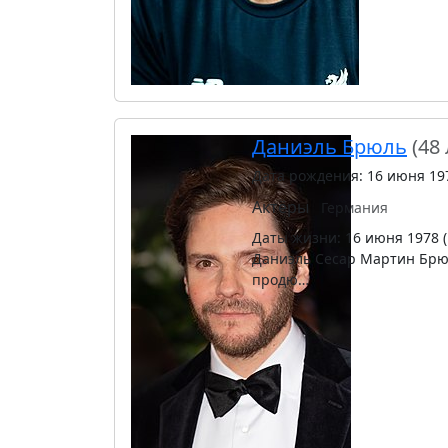
Даниэль Брюль
(48 
Дата рождения: 16 июня 19
Актёры
Германия
Даты жизни: 16 июня 1978 
Даниэль Сесар Мартин Брюл
продю…