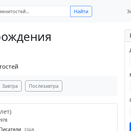
Найти
З
 рождения
тостей
Завтра
Послезавтра
 лет)
1978
Писатели
США