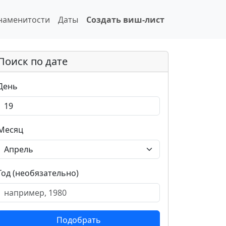
наменитости
Даты
Создать виш-лист
Поиск по дате
День
Месяц
Год (необязательно)
Подобрать