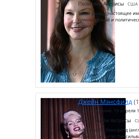
Политики
Актрисы
США
Эшли Джадд (настоящее имя
гуманитарный и политическ
родил…
Джейн Мэнсфилд
(
Дата рождения: 19 апреля 
Фотомодели
Актрисы
С
Вера Джейн Мэнсфилд (англ.
Брин-Море, штат Пенсильва