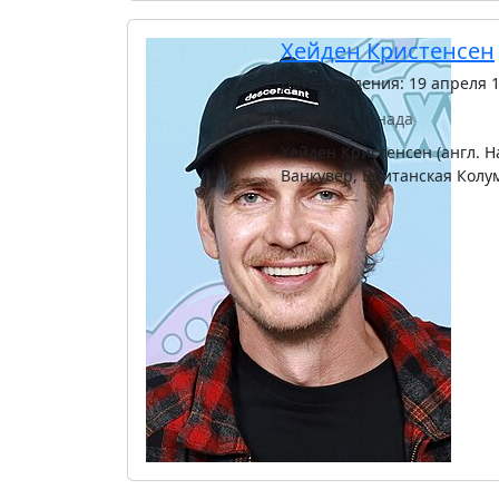
Хейден Кристенсен
Дата рождения: 19 апреля 
Актёры
Канада
Хейден Кристенсен (англ. Ha
Ванкувер, Британская Колу