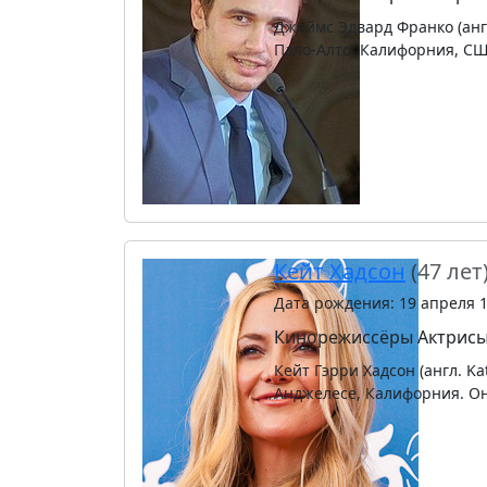
Джеймс Эдвард Франко (англ
Пало-Алто, Калифорния, СШ
Кейт Хадсон
(47 лет
Дата рождения: 19 апреля 
Кинорежиссёры
Актрис
Кейт Гэрри Хадсон (англ. Ka
Анджелесе, Калифорния. Он