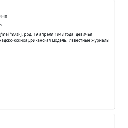
1948
Р
ˈmei ˈmʌsk], род. 19 апреля 1948 года, девичья
надско-южноафриканская модель. Известные журналы