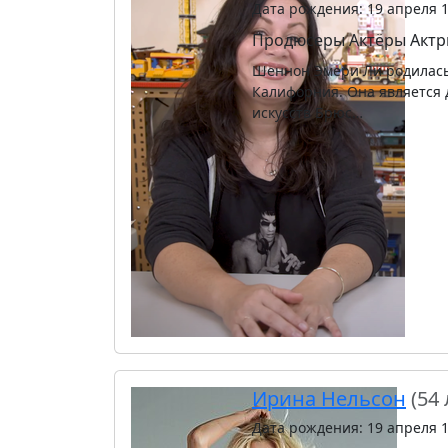
Дата рождения: 19 апреля 
Продюсеры
Актёры
Актр
Шеннон Эмери Ли родилась 
Калифорния. Она является 
искусств Брюс…
Ирина Нельсон
(54 
Дата рождения: 19 апреля 