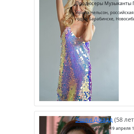
Продюсеры
Музыканты
Ирина Нельсон, российская
году в Барабинске, Новосиб
Эшли Джадд
(58 лет
Дата рождения: 19 апреля 