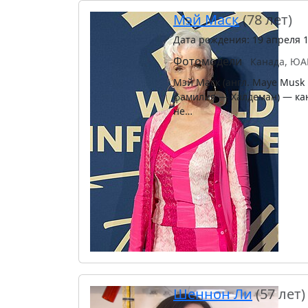
Мэй Маск
(78 лет)
Дата рождения: 19 апреля 
Фотомодели
Канада, ЮА
Мэй Маск (англ. Maye Musk [
фамилия — Халдеман) — ка
не…
Шеннон Ли
(57 лет)