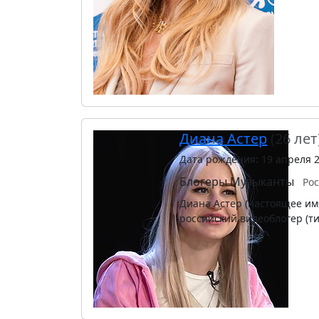
Диана Астер
(26 лет
Дата рождения: 19 апреля 
Блогеры
Музыканты
Ро
Диана Астер (настоящее им
российский видеоблогер (ти