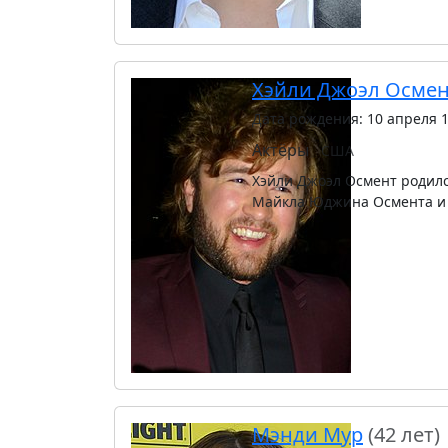
Хэйли Джоэл Осме
Дата рождения: 10 апреля 
Актёры
США
Хэйли Джоэл Осмент родился
Майкла Юджина Осмента и 
Мэнди Мур
(42 лет)