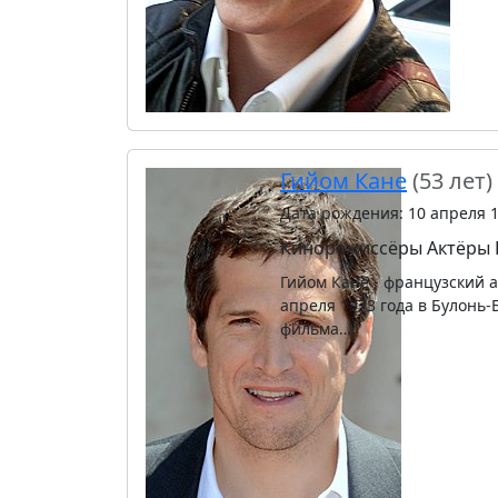
Гийом Кане
(53 лет)
Дата рождения: 10 апреля 
Кинорежиссёры
Актёры
Гийом Кане - французский 
апреля 1973 года в Булонь-
фильма…