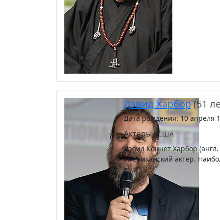
Дэвид Харбор
(51 ле
Дата рождения: 10 апреля 
Актёры
США
Дэвид Кеннет Харбор (англ.
американский актер. Наиб
в …