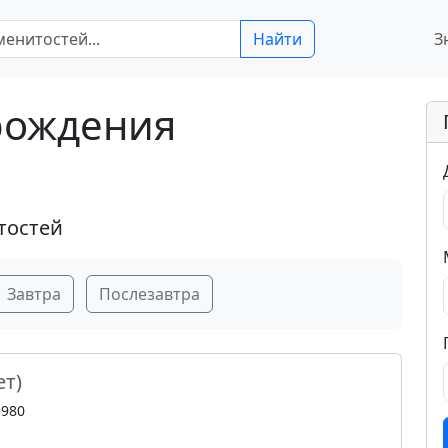
Найти
З
 рождения
тостей
Завтра
Послезавтра
ет)
1980