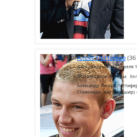
Алекс Петтифер
(36
Дата рождения: 10 апреля 
Фотомодели
Актёры
Ве
Александр Ричард Петтифер (
Стивенидж, Хартфордшир) —