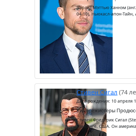
Чарльз Мэттью Ханнэм (англ
04-10), Ньюкасл-апон-Тайн,
Стивен Сигал
(74 ле
Дата рождения: 10 апреля 
Кинорежиссёры
Продюс
Стивен Фредерик Сигал (Stev
Лансинге, США. Он америка