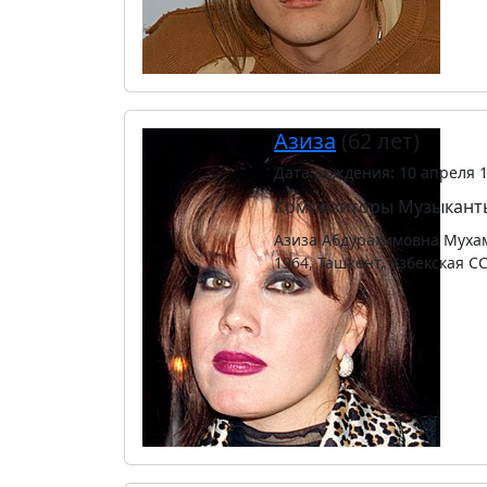
Азиза
(62 лет)
Дата рождения: 10 апреля 
Композиторы
Музыкант
Азиза Абдурахимовна Мухаме
1964, Ташкент, Узбекская СС