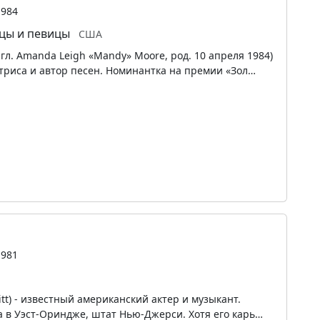
1984
цы и певицы
США
л. Amanda Leigh «Mandy» Moore, род. 10 апреля 1984)
триса и автор песен. Номинантка на премии «Зол…
1981
itt) - известный американский актер и музыкант.
а в Уэст-Ориндже, штат Нью-Джерси. Хотя его карь…