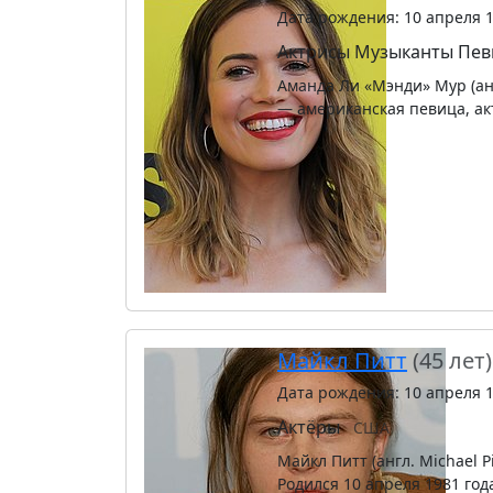
Дата рождения: 10 апреля 
Актрисы
Музыканты
Пев
Аманда Ли «Мэнди» Мур (анг
— американская певица, ак
Майкл Питт
(45 лет)
Дата рождения: 10 апреля 
Актёры
США
Майкл Питт (англ. Michael P
Родился 10 апреля 1981 год