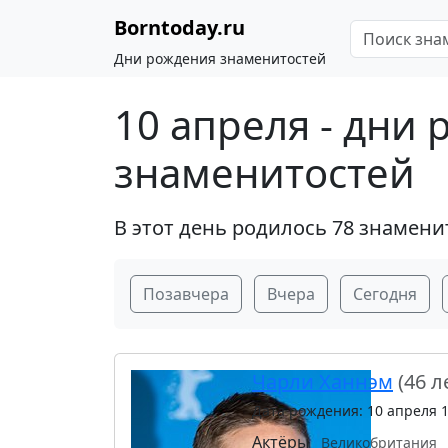
Borntoday.ru
Дни рождения знаменитостей
10 апреля - дни
знаменитостей
В этот день родилось 78 знамени
Позавчера
Вчера
Сегодня
Чарли Ханнэм
(46 л
Дата рождения: 10 апреля 
Актёры
Великобритания