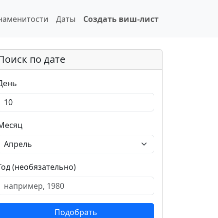
наменитости
Даты
Создать виш-лист
Поиск по дате
День
Месяц
Год (необязательно)
Подобрать