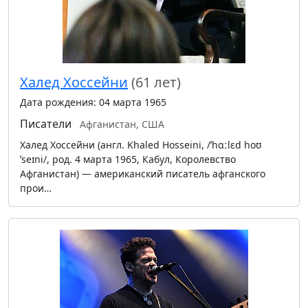
Халед Хоссейни
(61 лет)
Дата рождения: 04 марта 1965
Писатели
Афганистан, США
Халед Хоссейни (англ. Khaled Hosseini, /ˈhɑːlɛd hoʊ
ˈseɪni/, род. 4 марта 1965, Кабул, Королевство
Афганистан) — американский писатель афганского
прои…