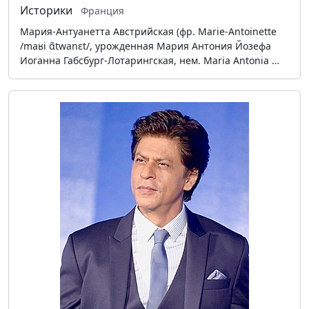
Историки
Франция
Мария-Антуанетта Австрийская (фр. Marie-Antoinette
/maʁi ɑ̃twanɛt/, урожденная Мария Антония Йозефа
Иоганна Габсбург-Лотарингская, нем. Maria Antonia …