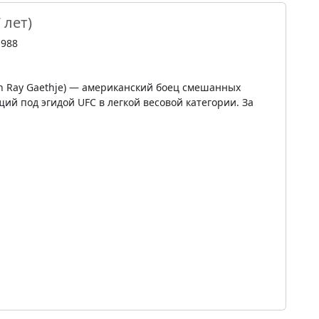
 лет)
1988
in Ray Gaethje) — американский боец смешанных
ий под эгидой UFC в легкой весовой категории. За