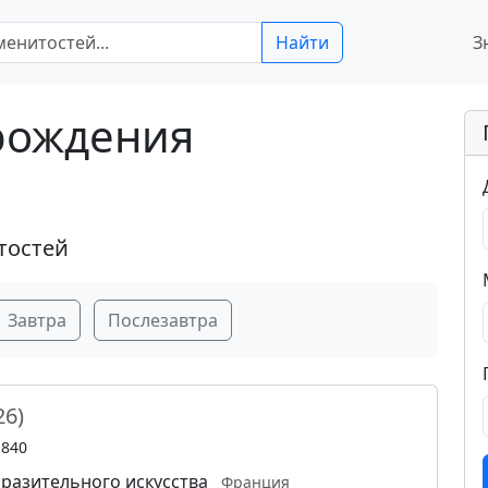
Найти
З
 рождения
тостей
Завтра
Послезавтра
26)
1840
разительного искусства
Франция