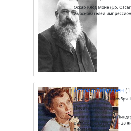
Оскар Клод Моне (фр. Osca
из основателей импрессион
Астрид Линдгрен
(
Дата рождения: 14 ноября 
Писатели
Швеция
Астрид Анна Эмилия Линдгр
Виммербю, Швеция — 28 янв
писатель…