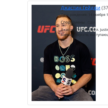
Джастин Гейджи
(37
Дата рождения: 14 ноября 
Спортсмены
США
Джастин Гейджи (англ. Just
боевых искусств, выступающ
св…