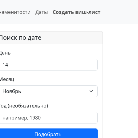
наменитости
Даты
Создать виш-лист
Поиск по дате
День
Месяц
Год (необязательно)
Подобрать