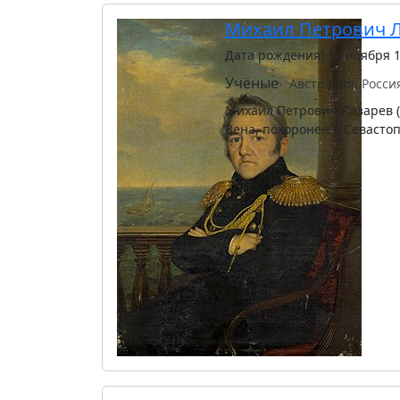
Михаил Петрович 
Дата рождения: 14 ноября 
Учёные
Австралия, Росси
Михаил Петрович Лазарев (3
Вена, похоронен в Севасто