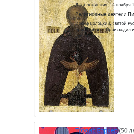
Дата рождения: 14 ноября 
Религиозные деятели
Пи
Иосиф Волоцкий, святой Ру
преподобных. Происходил и
удельного к…
Трэвис Баркер
(50 л