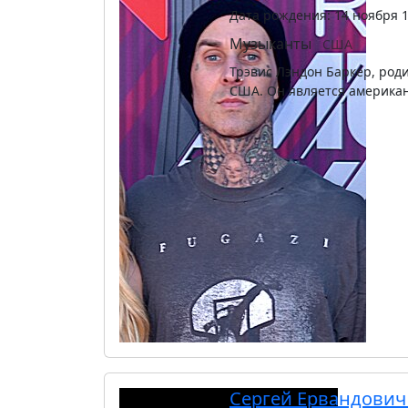
Дата рождения: 14 ноября 
Музыканты
США
Трэвис Лэндон Баркер, роди
США. Он является америка
Сергей Ервандович