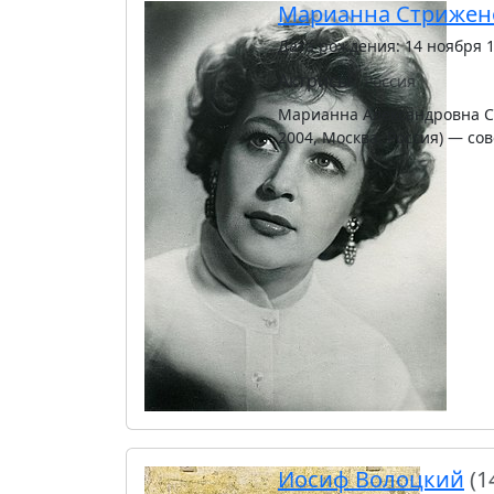
Марианна Стрижен
Дата рождения: 14 ноября 
Актрисы
Россия
Марианна Александровна Ст
2004, Москва, Россия) — со
Иосиф Волоцкий
(1