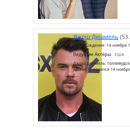
Джош Дюамель
(53
Дата рождения: 14 ноября 
Ведущие
Актёры
США
Джош Дюамель: голливудск
Дюамель родился 14 ноября
С…